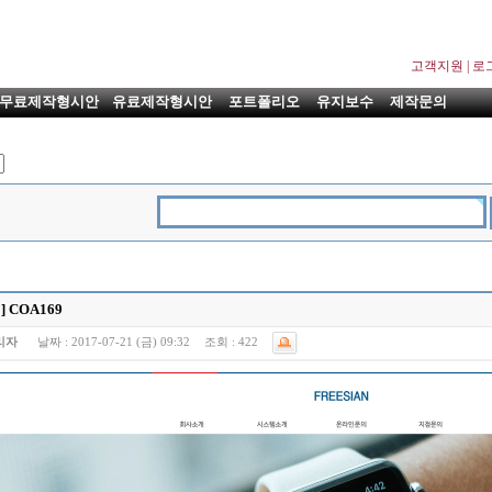
고객지원
|
로
무료제작형시안
유료제작형시안
포트폴리오
유지보수
제작문의
 COA169
리자
날짜 :
2017-07-21 (금) 09:32
조회 :
422