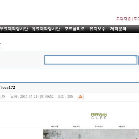
고객지원
|
로
무료제작형시안
유료제작형시안
포트폴리오
유지보수
제작문의
 coa172
리자
날짜 :
2017-07-21 (금) 09:52
조회 :
585