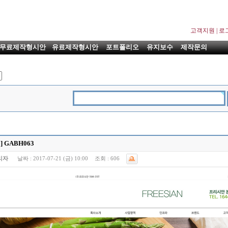
고객지원
|
로
무료제작형시안
유료제작형시안
포트폴리오
유지보수
제작문의
 GABH063
리자
날짜 :
2017-07-21 (금) 10:00
조회 :
606