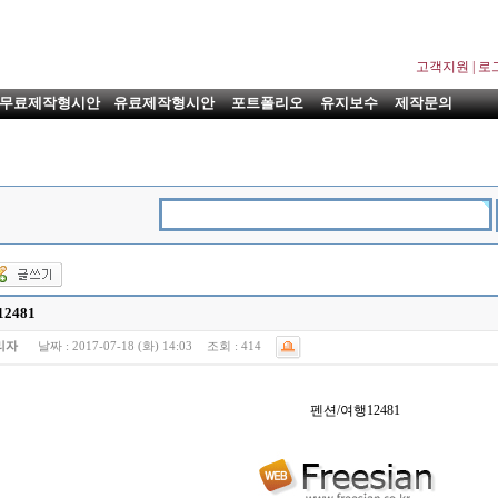
고객지원
|
로
무료제작형시안
유료제작형시안
포트폴리오
유지보수
제작문의
2481
리자
날짜 :
2017-07-18 (화) 14:03
조회 :
414
펜션/여행12481