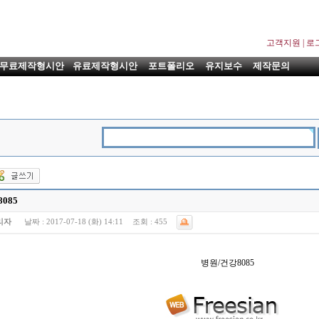
고객지원
|
로
무료제작형시안
유료제작형시안
포트폴리오
유지보수
제작문의
085
리자
날짜 :
2017-07-18 (화) 14:11
조회 :
455
병원/건강8085