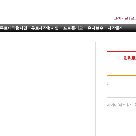
고객지원
|
로
무료제작형시안
유료제작형시안
포트폴리오
유지보수
제작문의
아이디/패스워드 