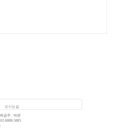
오시는길
, 예금주 : 박완
-6008-5885
호