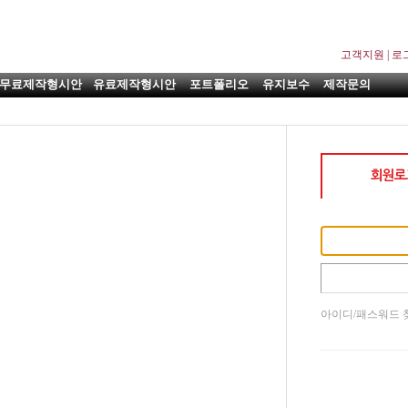
고객지원
|
로
무료제작형시안
유료제작형시안
포트폴리오
유지보수
제작문의
아이디/패스워드 