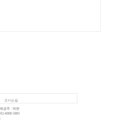
오시는길
, 예금주 : 박완
-6008-5885
호